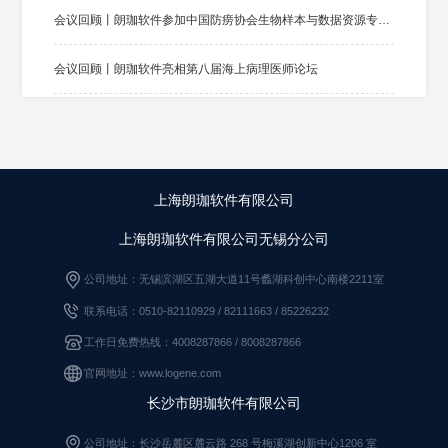
会议回顾丨朗珈软件参加中国防痨协会生物样本与数据资源专业分会第一届生物样本与数据资源学术大会
会议回顾丨朗珈软件亮相第八届海上病理医师论坛
会议回顾丨朗珈软件亮相2025妇儿病理和分子病理新进展学术大会
大赛回顾|中国非公立医疗机构协会病理学专业委员会“2025年全国石蜡切片理论培训与竞技大赛”成功举办
上海朗珈软件有限公司
朗珈软件融合DeepSeek大模型，打造病理AI对话新生态
上海朗珈软件有限公司无锡分公司
央视报道|湖北省大力推进数智化病理服务体系改革，缓解看病难问题
公司地址：无锡滨湖区五湖大道11号蠡湖科创中心南楼2211室
联系电话：0510-82110929 / 82111663
/
85226232
朗珈软件与惠康科技签署战略合作协议
工作日免费热线：4008287866 / 8008287866
朗珈细分领域排名第一 | 2023年度医疗信息化供应商满意度调查权威发布
官网地址：www.logene.com
长沙市朗珈软件有限公司
行业新闻 | 数字化浪潮：加快数智化病理科建设与展望
公司地址：长沙岳麓区麓云路 268 号梅溪湖创新中心1206 室