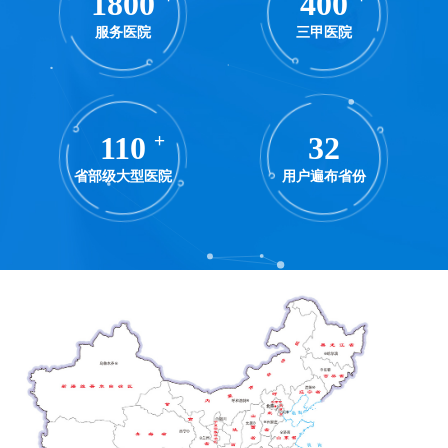
1800
400
服务医院
三甲医院
110
+
32
省部级大型医院
用户遍布省份