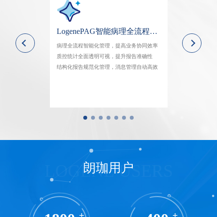
LogeneTPS区域病理送检平台系统
LogenePAG智能病理全流程质控系统
高样本处理效率
病理全流程智能化管理，提高业务协同效率
一一对应精准操
标本安全可溯
质控统计全面透明可视，提升报告准确性
全流程精细化管
升区域协同效率
结构化报告规范化管理，消息管理自动高效
过程数据可追溯
朗珈用户
LOGENE USERS
+
+